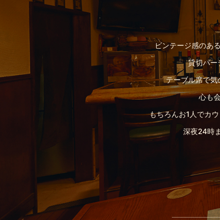
ビンテージ感のあ
貸切パー
テーブル席で気
心も
もちろんお1人でカ
深夜24時