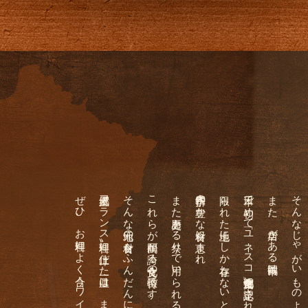
〝郷土風フランス料理〟に仕上げた一皿は、まさに絶品。
そんな地元の食材をふんだんに盛り込み、
これらが鶴岡が誇る食文化の特徴です。
また歴史ある祭りで用いられる「行事食」があること。
四季折々の豊かな食材に恵まれ、
限られた土地にしか存在しないとされる貴重な「在来作物」があり、
日本で初めて「ユネスコ食文化創造都市」に認定されました。
また、当店がある鶴岡市は、